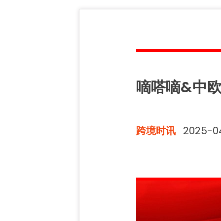
嘀嗒嘀&中
跨境时讯
2025-0