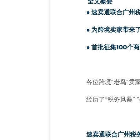
全文概要
● 速卖通联合广州
● 为跨境卖家带来
● 首批征集100
各位跨境“老鸟”卖
经历了“税务风暴”
速卖通联合广州税务