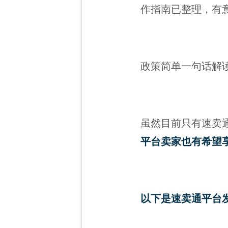
作指南已整理，有
政策简单一句话解
虽然目前只有速卖
平台卖家也有希望
以下是速卖通平台