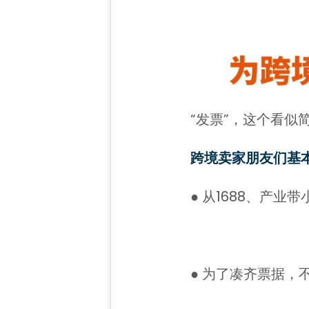
“发票”，这个看
跨境卖家朋友们基
● 从1688、产
● 为了凑齐票据，