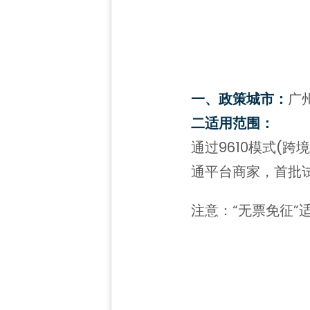
一、
政策城市：
广
二
适用范围：
通过9610模式(
通平台商家，首批试
注意：“无票免征