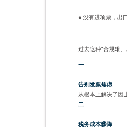
● 没有进项票，出
过去这种“合规难、
一
告别发票焦虑
从根本上解决了因
二
税务成本骤降