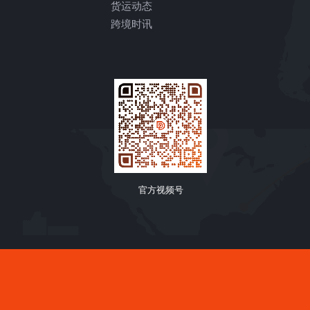
货运动态
跨境时讯
官方视频号