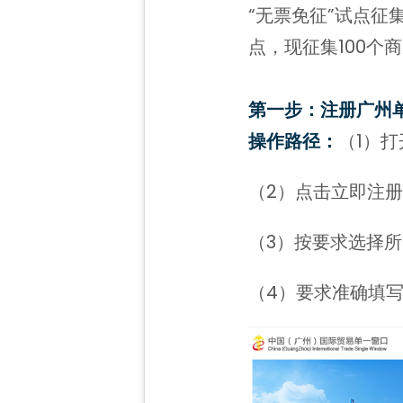
“无票免征”试点征
点，现征集100
第一步：注册广州
操作路径
：
（1）打开网
（2）点击立即注册
（3）按要求选择
（4）要求准确填