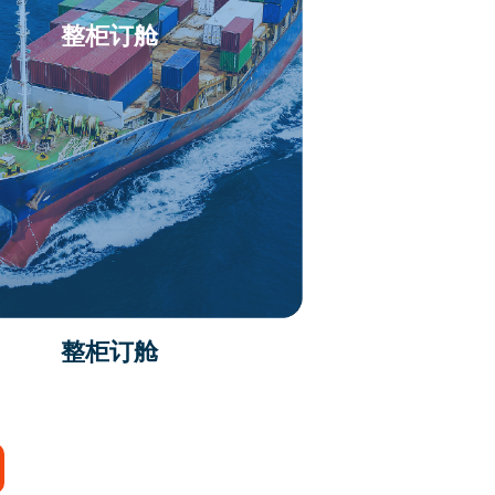
整柜订舱
整柜订舱