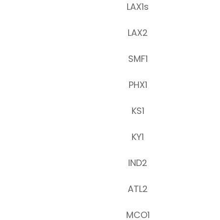
LAX1s
LAX2
SMF1
PHX1
KS1
KY1
IND2
ATL2
MCO1