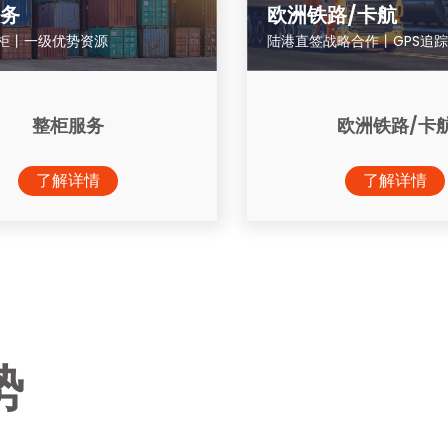
务
欧洲铁路/卡航
柜丨一级优势资源
陆港直签战略合作丨GPS追
整柜服务
欧洲铁路/卡
了解详情
了解详情
势