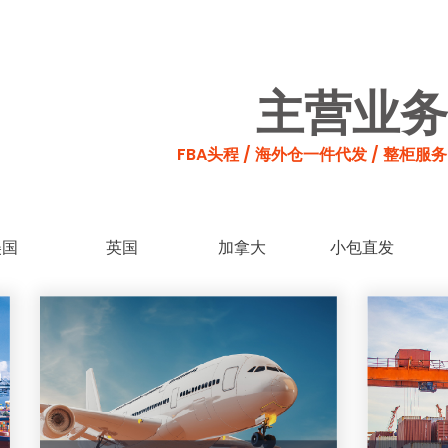
主营业务
FBA头程 / 海外仓一件代发 / 整柜服务
美国
英国
加拿大
小包直发