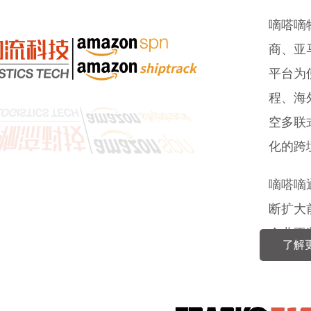
嘀嗒嘀
商、亚
平台为
程、海
空多联
化的跨
嘀嗒嘀
断扩大
企业不
了解